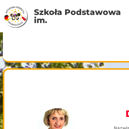
Szkoła Podstawowa
Skocz
im.
do
treści
Nazwi