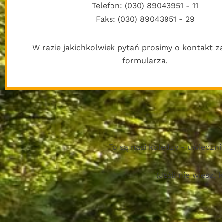
Telefon: (030) 89043951 - 11
Faks: (030) 89043951 - 29
W razie jakichkolwiek pytań prosimy o kontakt 
formularza.
To są nasi koledzy - uwieczn
(Jeśli nie wiesz,