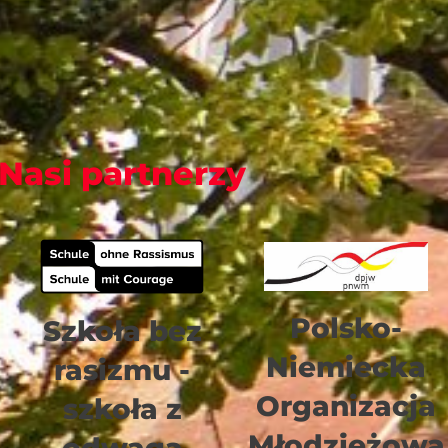
Nasi partnerzy
Polsko-
Szkoła bez
Niemiecka
rasizmu -
Organizacja
szkoła z
Młodzieżowa