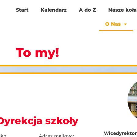
Start
Kalendarz
A do Z
Nasze koła
O Nas
To my!
Dyrekcja szkoły
Wicedyrektor
sko
Adres mailowy