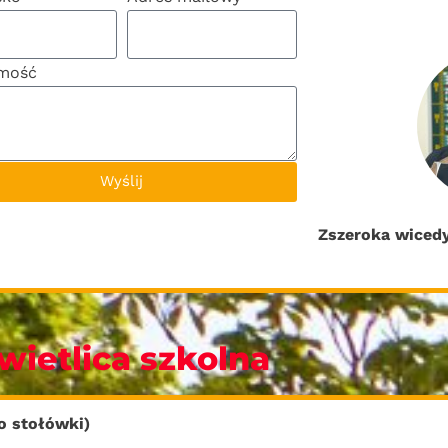
mość
Wyślij
Z
szeroka wicedy
wietlica szkolna
o stołówki)