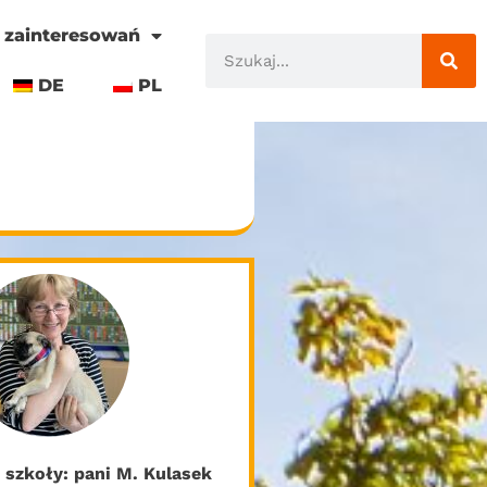
 zainteresowań
DE
PL
 szkoły: pani M. Kulasek