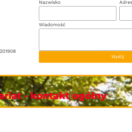
Nazwisko
Adre
Wiadomość
6201908
Wyślij
ariat - kontakt ogólny