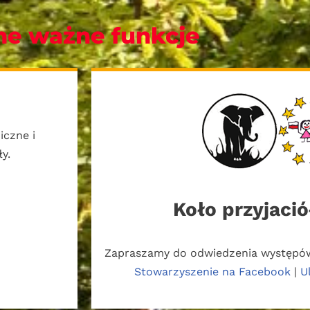
ne ważne funkcje
iczne i
y.
Koło przyjació
Zapraszamy do odwiedzenia występów
Stowarzyszenie na Facebook
|
U