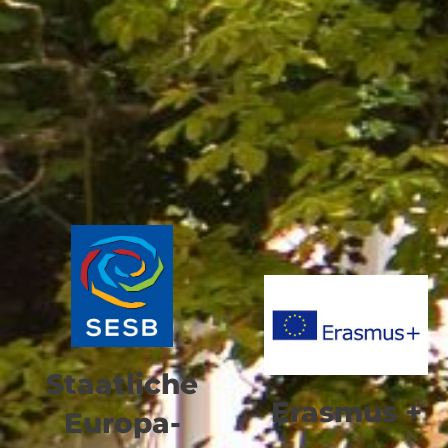
Staatliche
Erasmus +
Europa-