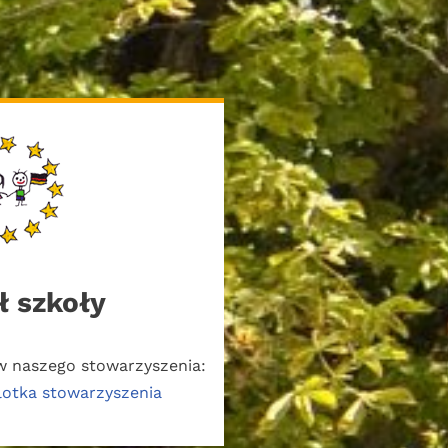
ł szkoły
 naszego stowarzyszenia:
lotka stowarzyszenia