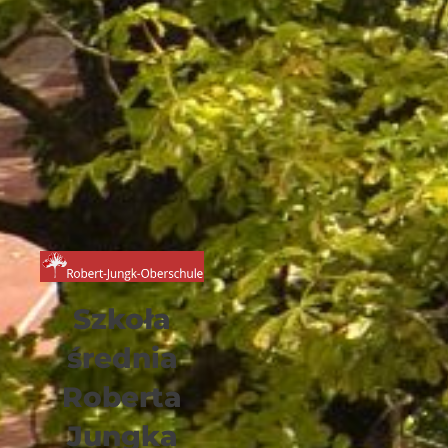
Szkoła
średnia
Roberta
Jungka