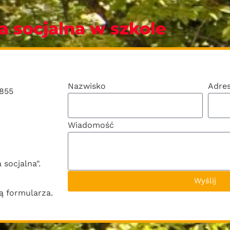
a socjalna w szkole
Nazwisko
Adre
6855
Wiadomość
 socjalna".
Wyślij
 formularza.