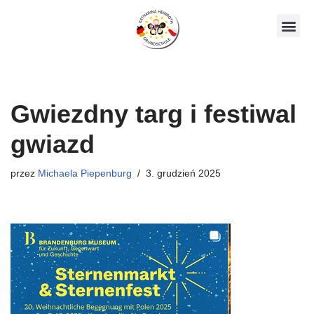
Skocz
Nasze koł
do
treści
Gwiezdny targ i festiwal
gwiazd
przez
Michaela Piepenburg
3. grudzień 2025