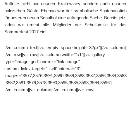
Auftritte nicht nur unserer Krakowiacy sondern auch unserer
polnischen Gäste. Ebenso war der symbolische Spatenanstich
für unseren neuen Schulhof eine aufregende Sache. Bereits jetzt
laden wir erneut alle Mitglieder der Schulfamilie für das
Sommerfest 2017 ein!
[/vc_column_text][vc_empty_space height=“32px“][/vc_column]
[/vc_row][vc_row][vc_column width=“1/1″][vc_gallery
type=“image_grid“ onclick=“link_image“
custom_links_target=“_self“ interval=“3″
images=“3577,3576,3591,3580,3589,3588,3587,3586,3584,3583
,3582,3581,3579,3578,3590,3595,3585,3593,3594,3596″]
[/vc_column][vc_column][/vc_column][/vc_row]