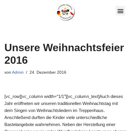
Zum
Unsere AGs
Über Uns
Inhalt
springen
Unsere Weihnachtsfeier
2016
von
Admin
24. Dezember 2016
[vc_row][vc_column width=“1/1″][vc_column_text]Auch dieses
Jahr eröffneten wir unseren traditionellen Weihnachtstag mit
dem Singen von Weihnachtsliedern im Treppenhaus.
Anschließend durften die Kinder viele unterschiedliche
Bastelangebote wahrnehmen. Neben der Herstellung einer