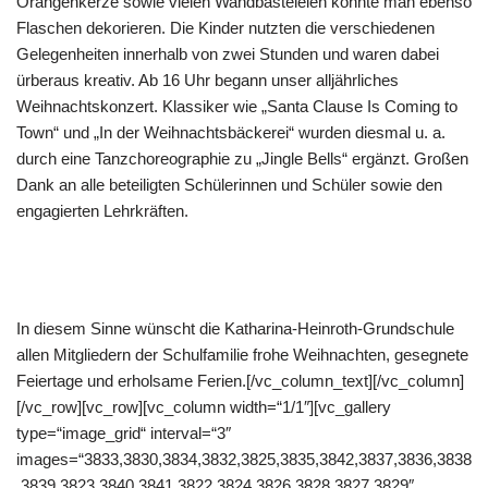
Orangenkerze sowie vielen Wandbasteleien konnte man ebenso
Flaschen dekorieren. Die Kinder nutzten die verschiedenen
Gelegenheiten innerhalb von zwei Stunden und waren dabei
ürberaus kreativ. Ab 16 Uhr begann unser alljährliches
Weihnachtskonzert. Klassiker wie „Santa Clause Is Coming to
Town“ und „In der Weihnachtsbäckerei“ wurden diesmal u. a.
durch eine Tanzchoreographie zu „Jingle Bells“ ergänzt. Großen
Dank an alle beteiligten Schülerinnen und Schüler sowie den
engagierten Lehrkräften.
In diesem Sinne wünscht die Katharina-Heinroth-Grundschule
allen Mitgliedern der Schulfamilie frohe Weihnachten, gesegnete
Feiertage und erholsame Ferien.[/vc_column_text][/vc_column]
[/vc_row][vc_row][vc_column width=“1/1″][vc_gallery
type=“image_grid“ interval=“3″
images=“3833,3830,3834,3832,3825,3835,3842,3837,3836,3838
,3839,3823,3840,3841,3822,3824,3826,3828,3827,3829″