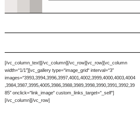
[/vc_column_text][/vc_column][/vc_row][vc_row][vc_column
width=“1/1″][vc_gallery type=“image_grid“ interval=“3″
images=“3993,3994,3996,3997,4001,4002,3999,4000,4003,4004
,3984,3987,3995,4005,3986,3988,3989,3998,3990,3991,3992,39
85″ onclick=“link_image“ custom_links_target=“_self“]
[/vc_column][/vc_row]