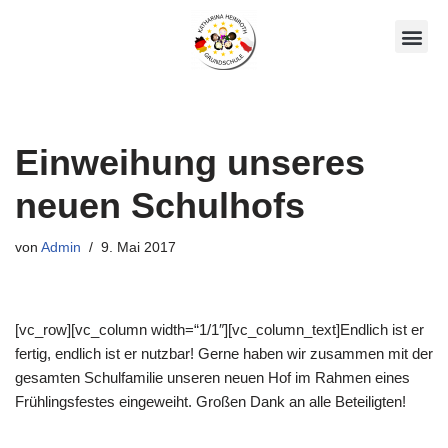
Zum
Unsere AGs
Über Uns
Inhalt
springen
Einweihung unseres
neuen Schulhofs
von
Admin
9. Mai 2017
[vc_row][vc_column width=“1/1″][vc_column_text]Endlich ist er
fertig, endlich ist er nutzbar! Gerne haben wir zusammen mit der
gesamten Schulfamilie unseren neuen Hof im Rahmen eines
Frühlingsfestes eingeweiht. Großen Dank an alle Beteiligten!