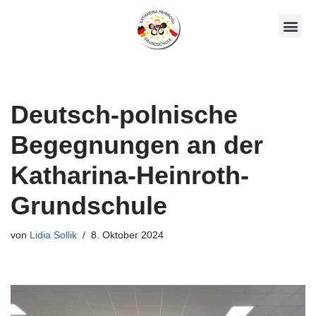
Zum
Unsere AGs
Über Uns
Inhalt
springen
Deutsch-polnische
Begegnungen an der
Katharina-Heinroth-
Grundschule
von
Lidia Sollik
8. Oktober 2024