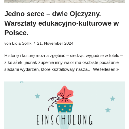
Jedno serce – dwie Ojczyzny.
Warsztaty edukacyjno-kulturowe w
Polsce.
von
Lidia Sollik
21. November 2024
Historię i kulturę można zgłębiać – siedząc wygodnie w fotelu –
z książek, jednak zupełnie inny walor ma osobiste podążanie
śladami wydarzeń, które kształtowały naszą…
Weiterlesen »