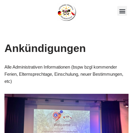
Zum
Unsere AGs
Über Uns
Inhalt
springen
Ankündigungen
Alle Administrativen Informationen (bspw bzgl kommender
Ferien, Elternsprechtage, Einschulung, neuer Bestimmungen,
etc)