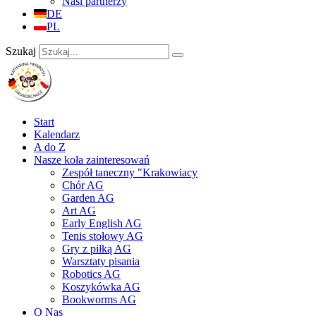
Nasi partnerzy
DE
PL
Szukaj
Start
Kalendarz
A do Z
Nasze koła zainteresowań
Zespół taneczny "Krakowiacy
Chór AG
Garden AG
Art AG
Early English AG
Tenis stołowy AG
Gry z piłką AG
Warsztaty pisania
Robotics AG
Koszykówka AG
Bookworms AG
O Nas