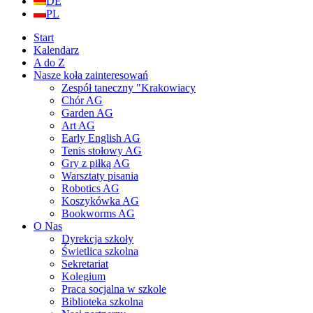
DE
PL
Start
Kalendarz
A do Z
Nasze koła zainteresowań
Zespół taneczny "Krakowiacy
Chór AG
Garden AG
Art AG
Early English AG
Tenis stołowy AG
Gry z piłką AG
Warsztaty pisania
Robotics AG
Koszykówka AG
Bookworms AG
O Nas
Dyrekcja szkoły
Świetlica szkolna
Sekretariat
Kolegium
Praca socjalna w szkole
Biblioteka szkolna