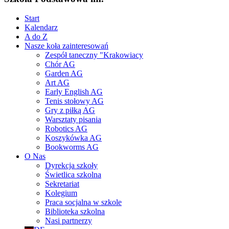
Start
Kalendarz
A do Z
Nasze koła zainteresowań
Zespół taneczny "Krakowiacy
Chór AG
Garden AG
Art AG
Early English AG
Tenis stołowy AG
Gry z piłką AG
Warsztaty pisania
Robotics AG
Koszykówka AG
Bookworms AG
O Nas
Dyrekcja szkoły
Świetlica szkolna
Sekretariat
Kolegium
Praca socjalna w szkole
Biblioteka szkolna
Nasi partnerzy