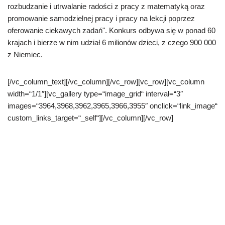
rozbudzanie i utrwalanie radości z pracy z matematyką oraz
promowanie samodzielnej pracy i pracy na lekcji poprzez
oferowanie ciekawych zadań". Konkurs odbywa się w ponad 60
krajach i bierze w nim udział 6 milionów dzieci, z czego 900 000
z Niemiec.
[/vc_column_text][/vc_column][/vc_row][vc_row][vc_column
width=“1/1″][vc_gallery type=“image_grid“ interval=“3″
images=“3964,3968,3962,3965,3966,3955″ onclick=“link_image“
custom_links_target=“_self“][/vc_column][/vc_row]