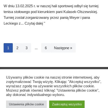
W dniu 13.02.2025 r. w naszej hali sportowej odbył się turniej
tenisa stołowego pod kierunkiem pani Kulasek-Olszewskiej.
Turniej został zorganizowany przez panią Meyer i pana
Leckiego z...
Czytaj dalej "
1
2
3
...
6
Następne »
Copyright © Szkoła Podstawowa Katharina Heinroth
2021
Używamy plików cookie na naszej stronie internetowej, aby
zoptymalizować Twoją wizytę. Klikając "Akceptuj wszystko",
wyrażasz zgodę na używanie wszystkich plików cookie.
Nadruk
Możesz jednak również kliknąć "Ustawienia plików cookie",
aby dokonać indywidualnego wyboru.
Ochrona danych
Ustawienia plików cookie
Zaakceptuj wszystko