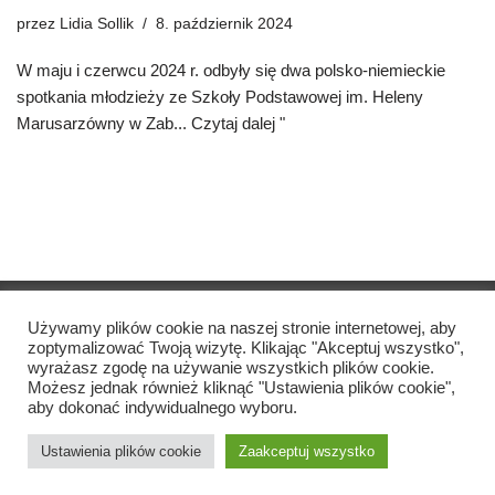
przez
Lidia Sollik
8. październik 2024
W maju i czerwcu 2024 r. odbyły się dwa polsko-niemieckie
spotkania młodzieży ze Szkoły Podstawowej im. Heleny
Marusarzówny w Zab...
Czytaj dalej "
Copyright © Szkoła Podstawowa Katharina Heinroth
2021
Używamy plików cookie na naszej stronie internetowej, aby
zoptymalizować Twoją wizytę. Klikając "Akceptuj wszystko",
wyrażasz zgodę na używanie wszystkich plików cookie.
Nadruk
Możesz jednak również kliknąć "Ustawienia plików cookie",
aby dokonać indywidualnego wyboru.
Ochrona danych
Ustawienia plików cookie
Zaakceptuj wszystko
Skontaktuj się z nami