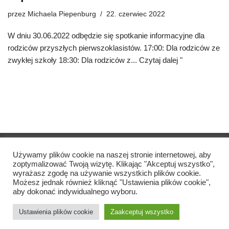
przez
Michaela Piepenburg
22. czerwiec 2022
W dniu 30.06.2022 odbędzie się spotkanie informacyjne dla
rodziców przyszłych pierwszoklasistów. 17:00: Dla rodziców ze
zwykłej szkoły 18:30: Dla rodziców z...
Czytaj dalej "
Copyright © Szkoła Podstawowa Katharina Heinroth
2021
Używamy plików cookie na naszej stronie internetowej, aby
zoptymalizować Twoją wizytę. Klikając "Akceptuj wszystko",
wyrażasz zgodę na używanie wszystkich plików cookie.
Nadruk
Możesz jednak również kliknąć "Ustawienia plików cookie",
aby dokonać indywidualnego wyboru.
Ochrona danych
Ustawienia plików cookie
Zaakceptuj wszystko
Skontaktuj się z nami