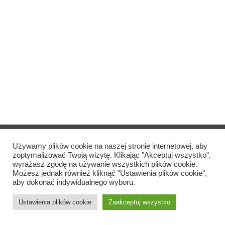
Copyright © Szkoła Podstawowa Katharina Heinroth
2021
Używamy plików cookie na naszej stronie internetowej, aby
zoptymalizować Twoją wizytę. Klikając "Akceptuj wszystko",
wyrażasz zgodę na używanie wszystkich plików cookie.
Nadruk
Możesz jednak również kliknąć "Ustawienia plików cookie",
aby dokonać indywidualnego wyboru.
Ochrona danych
Ustawienia plików cookie
Zaakceptuj wszystko
Skontaktuj się z nami