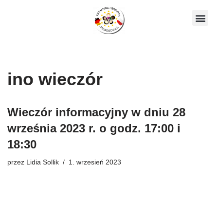
Skocz
Nasze ko
do
treści
ino wieczór
Wieczór informacyjny w dniu 28
września 2023 r. o godz. 17:00 i
18:30
przez
Lidia Sollik
1. wrzesień 2023