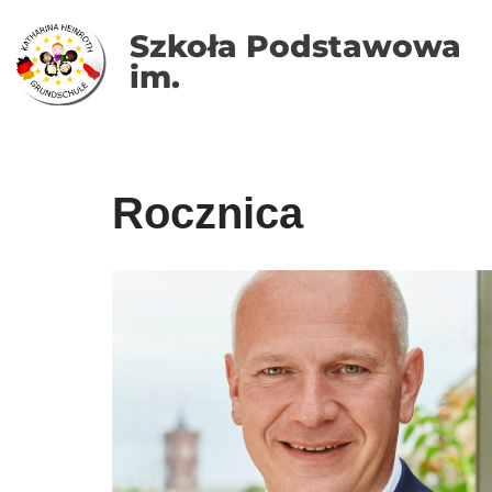
Szkoła Podstawowa
Skocz
im.
do
treści
Rocznica