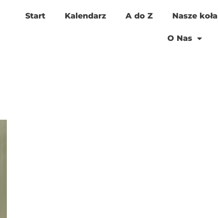
Start
Kalendarz
A do Z
Nasze koła
O Nas