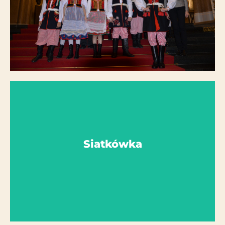
AG Manager: Pani Kampes
Grupa taneczna
Więcej szczegółów
Siatkówka
AG Manager: Pani Swatowska
Siatkówka