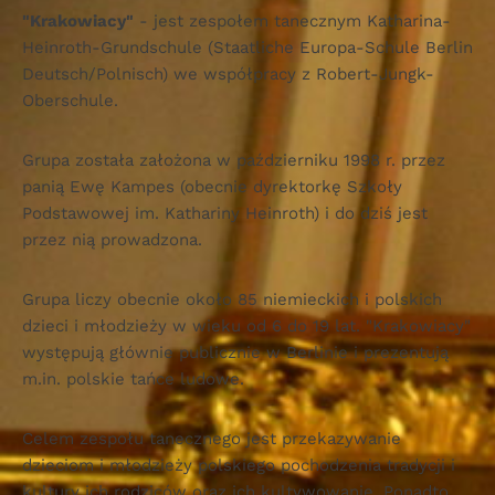
"Krakowiacy"
- jest zespołem tanecznym Katharina-
Heinroth-Grundschule (Staatliche Europa-Schule Berlin
Deutsch/Polnisch) we współpracy z Robert-Jungk-
Oberschule.
Grupa została założona w październiku 1998 r. przez
panią Ewę Kampes (obecnie dyrektorkę Szkoły
Podstawowej im. Kathariny Heinroth) i do dziś jest
przez nią prowadzona.
Grupa liczy obecnie około 85 niemieckich i polskich
dzieci i młodzieży w wieku od 6 do 19 lat. "Krakowiacy"
występują głównie publicznie w Berlinie i prezentują
m.in. polskie tańce ludowe.
Celem zespołu tanecznego jest przekazywanie
dzieciom i młodzieży polskiego pochodzenia tradycji i
kultury ich rodziców oraz ich kultywowanie. Ponadto