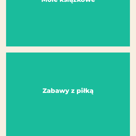
Liderzy AG: pani Jankowska, pani Sollik
Mole książkowe
Więcej szczegółów
Zabawy z piłką
AG Manager: Pani Köpp
Zabawy z piłką