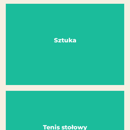
Więcej szczegółów
Sztuka
Grupę prowadzi: Pani Tamioła - Erikson
Sztuka
Więcej szczegółów
Tenis stołowy