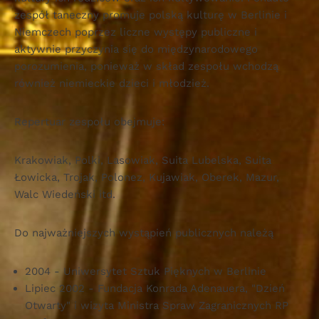
zespół taneczny promuje polską kulturę w Berlinie i
Niemczech poprzez liczne występy publiczne i
aktywnie przyczynia się do międzynarodowego
porozumienia, ponieważ w skład zespołu wchodzą
również niemieckie dzieci i młodzież.
Repertuar zespołu obejmuje:
Krakowiak, Polki, Lasowiak, Suita Lubelska, Suita
Łowicka, Trojak, Polonez, Kujawiak, Oberek, Mazur,
Walc Wiedeński itd.
Do najważniejszych wystąpień publicznych należą
2004 - Uniwersytet Sztuk Pięknych w Berlinie
Lipiec 2002 - Fundacja Konrada Adenauera, "Dzień
Otwarty" i wizyta Ministra Spraw Zagranicznych RP