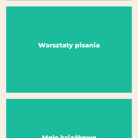
Więcej szczegółów
Warsztaty pisania
Liderzy AG: pani Sollik, pani Atmaca
Warsztaty pisania
Więcej szczegółów
Mole książkowe