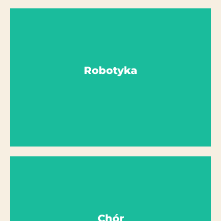
Więcej szczegółów
Robotyka
Liderzy AG: pan v. Maikowski, pani Tuszynski
Robotyka
Więcej szczegółów
Chór