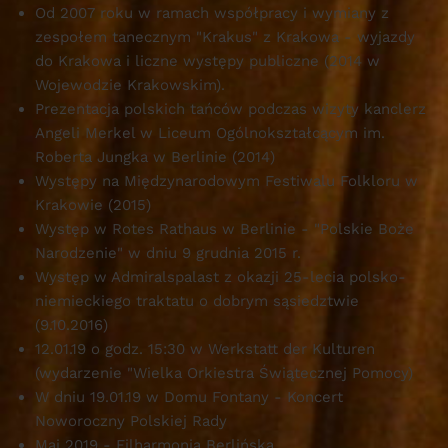
Od 2007 roku w ramach współpracy i wymiany z
zespołem tanecznym "Krakus" z Krakowa - wyjazdy
do Krakowa i liczne występy publiczne (2014 w
Wojewodzie Krakowskim).
Prezentacja polskich tańców podczas wizyty kanclerz
Angeli Merkel w Liceum Ogólnokształcącym im.
Roberta Jungka w Berlinie (2014)
Występy na Międzynarodowym Festiwalu Folkloru w
Krakowie (2015)
Występ w Rotes Rathaus w Berlinie - "Polskie Boże
Narodzenie" w dniu 9 grudnia 2015 r.
Występ w Admiralspalast z okazji 25-lecia polsko-
niemieckiego traktatu o dobrym sąsiedztwie
(9.10.2016)
12.01.19 o godz. 15:30 w Werkstatt der Kulturen
(wydarzenie "Wielka Orkiestra Świątecznej Pomocy)
W dniu 19.01.19 w Domu Fontany - Koncert
Noworoczny Polskiej Rady
Maj 2019 - Filharmonia Berlińska