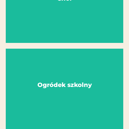
AG Manager: Pani Celar
Chór
Więcej szczegółów
Ogródek szkolny
AG Manager: Pani Pelikan
Ogródek szkolny