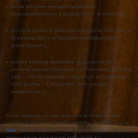
Grupa taneczna wystąpiła na jarmarku
bożonarodzeniowym 2 grudnia 2019 r. w Poczdamie.
W czasie pandemii udało się wystąpić na Dniu Polonii
15 sierpnia 2021 r. w berlińskim Reinickendorfie
przed ratuszem.
Kolejne koncerty planowane są ponownie na
jarmarku bożonarodzeniowym w Poczdamie 4 grudnia
2021 r. oraz na festiwalu kulturalnym w Hanowerze
18/19 grudnia - o ile pozwoli na to sytuacja
pandemiczna....
Grupa taneczna co roku wyjeżdża do Krakowa, aby
odwiedzić partnerski zespół taneczny "Krakus" przy ul.
AGH
. Raz lub dwa razy w roku tancerze biorą udział w
intensywnych warsztatach tanecznych z