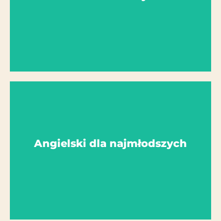
AG Manager: Pani Kulasek
Tenis stołowy
Więcej szczegółów
Angielski dla najmłodszych
Liderzy AG: pan Mazur, pani Tamiola
Angielski dla najmłodszych