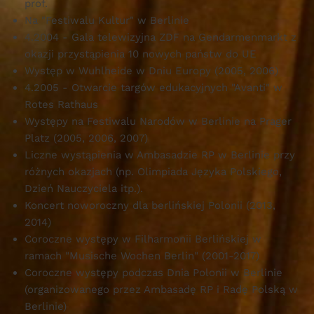
prof.
Na "Festiwalu Kultur" w Berlinie
4.2004 - Gala telewizyjna ZDF na Gendarmenmarkt z
okazji przystąpienia 10 nowych państw do UE
Występ w Wuhlheide w Dniu Europy (2005, 2006)
4.2005 - Otwarcie targów edukacyjnych "Avanti" w
Rotes Rathaus
Występy na Festiwalu Narodów w Berlinie na Prager
Platz (2005, 2006, 2007)
Liczne wystąpienia w Ambasadzie RP w Berlinie przy
różnych okazjach (np. Olimpiada Języka Polskiego,
Dzień Nauczyciela itp.).
Koncert noworoczny dla berlińskiej Polonii (2013,
2014)
Coroczne występy w Filharmonii Berlińskiej w
ramach "Musische Wochen Berlin" (2001-2017)
Coroczne występy podczas Dnia Polonii w Berlinie
(organizowanego przez Ambasadę RP i Radę Polską w
Berlinie)