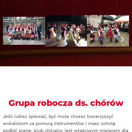
Grupa robocza ds. chórów
Jeśli lubisz śpiewać, być może chcesz towarzyszyć
wokalistom za pomocą instrumentów i masz ochotę
podbić scenę, klub chóralny jest właściwym miejscem dla